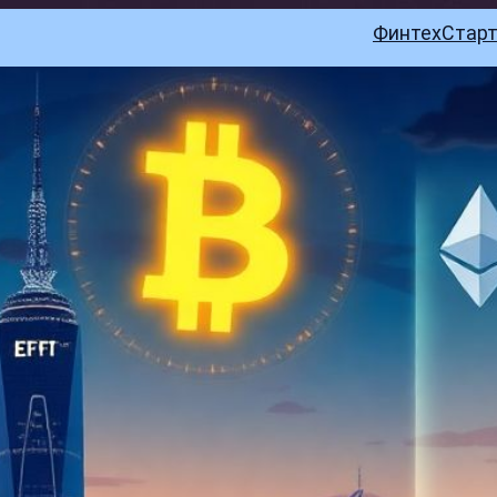
Финтех
Стар