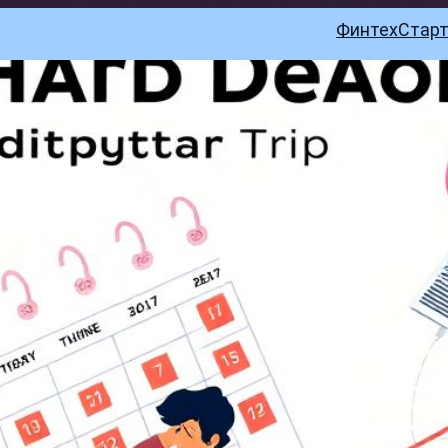
Финтех
Стар