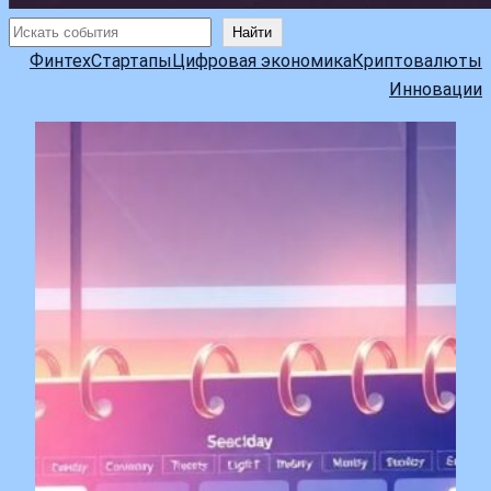
Поиск
Найти
Финтех
Стартапы
Цифровая экономика
Криптовалюты
Инновации