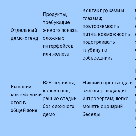
Контакт руками и
Продукты,
глазами;
требующие
повторяемость
Отдельный
живого показа,
питча; возможность
демо-стенд
сложных
подстраивать
интерфейсов
глубину по
или железа
собеседнику
B2B-сервисы,
Низкий порог входа в
Высокий
консалтинг,
разговор; подходит
коктейльный
ранние стадии
интровертам; легко
стол в
без сложного
менять сценарий
общей зоне
демо
беседы