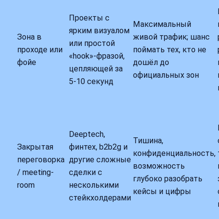
Проекты с
Максимальный
ярким визуалом
Зона в
живой трафик; шанс
или простой
проходе или
поймать тех, кто не
«hook»-фразой,
фойе
дошёл до
цепляющей за
официальных зон
5-10 секунд
Deeptech,
Тишина,
Закрытая
финтех, b2b2g и
конфиденциальность,
переговорка
другие сложные
возможность
/ meeting-
сделки с
глубоко разобрать
room
несколькими
кейсы и цифры
стейкхолдерами