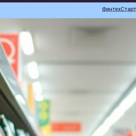
Финтех
Стар