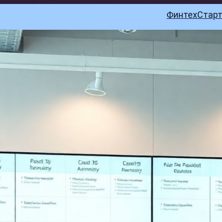
Финтех
Стар