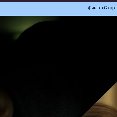
Финтех
Стар