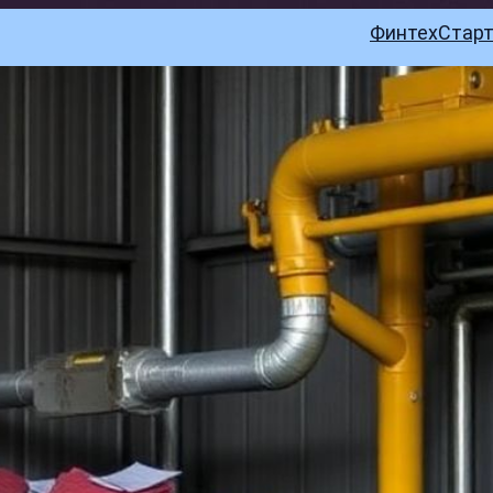
Финтех
Стар