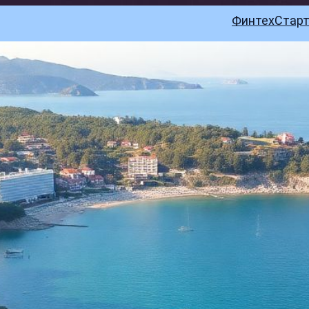
Финтех
Стар