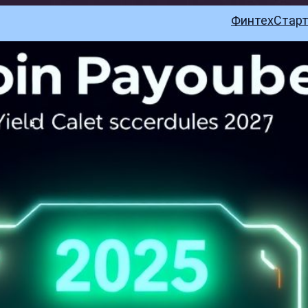
Финтех
Стар