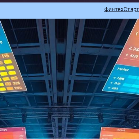
Финтех
Стар