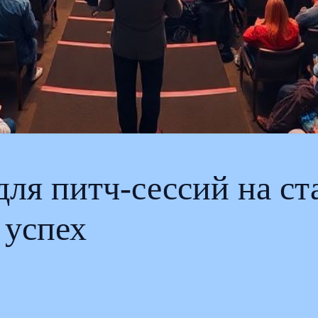
для питч-сессий на ст
 успех