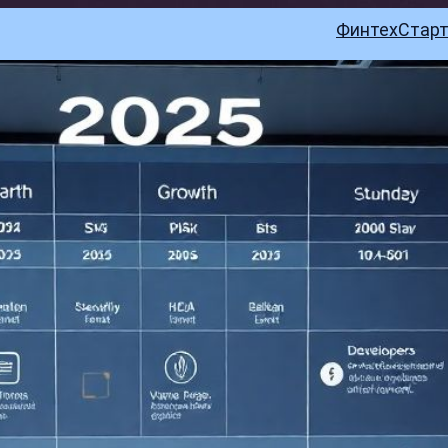
Финтех
Стар